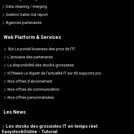
Data cleaning / merging
Gestion Sales Out report
Agences partenaires
Web Platform & Services
.Biz Le portail business des pros de l'IT
L'annuaire des partenaires
La disponibilité des stocks grosssites
ICTNews Le digest de l'actualité IT sur 60 supports pro
Nos offres d'abonnement
Nos offres de communication
Nos offres personnalisées
Vos meilleures listes d'éditeurs de logiciels - Les ISV en
France et dans le monde
Les News
26/06/2024
Les stocks des grossistes IT en temps réel:
EasystockOnline - Tutorial