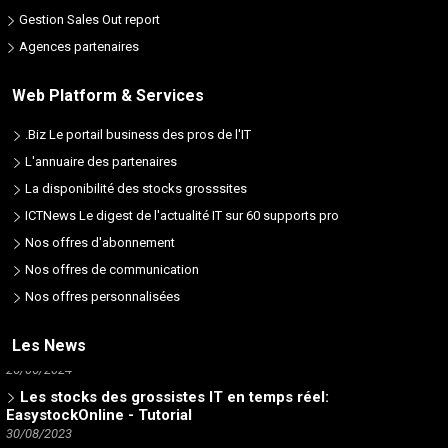
Gestion Sales Out report
Agences partenaires
Web Platform & Services
.Biz Le portail business des pros de l'IT
L'annuaire des partenaires
La disponibilité des stocks grosssites
ICTNews Le digest de l'actualité IT sur 60 supports pro
Nos offres d'abonnement
Nos offres de communication
Nos offres personnalisées
Vos meilleures listes d'éditeurs de logiciels - Les ISV en
Les News
France et dans le monde
26/06/2024
Les stocks des grossistes IT en temps réel:
EasystockOnline - Tutorial
30/08/2023