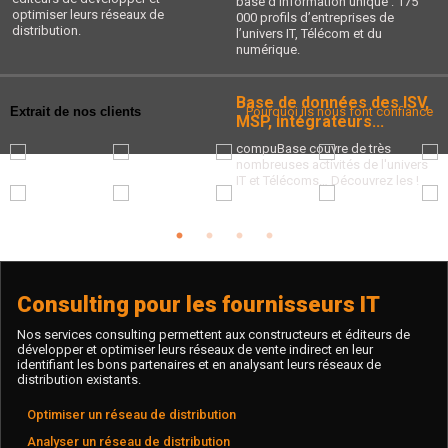
base d’information unique : 175
optimiser leurs réseaux de
000 profils d’entreprises de
distribution.
l’univers IT, Télécom et du
numérique.
Base de données des ISV,
Extrait de nos clients
Pourquoi ils nous font confiance
MSP, intégrateurs...
compuBase couvre de très
nombreuses activités de l'univers
IT et Télécoms… Découvrez les !
1
2
3
4
Consulting pour les fournisseurs IT
Nos services consulting permettent aux constructeurs et éditeurs de
développer et optimiser leurs réseaux de vente indirect en leur
identifiant les bons partenaires et en analysant leurs réseaux de
distribution existants.
Optimiser un réseau de distribution
Analyser un réseau de distribution