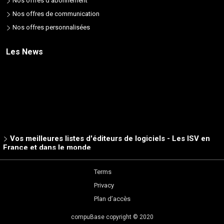
Nos offres d'abonnement
Nos offres de communication
Nos offres personnalisées
Les News
Vos meilleures listes d'éditeurs de logiciels - Les ISV en
France et dans le monde
26/06/2024
Les stocks des grossistes IT en temps réel:
Terms
EasystockOnline - Tutorial
Privacy
30/08/2023
Plan d’accès
Les API pour consulter / Afficher les stocks grossistes
05/06/2023
compuBase copyright © 2020
La fédération FRP2I et ses 200 revendeurs choisissent