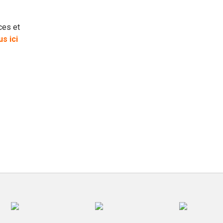
ces et
s ici