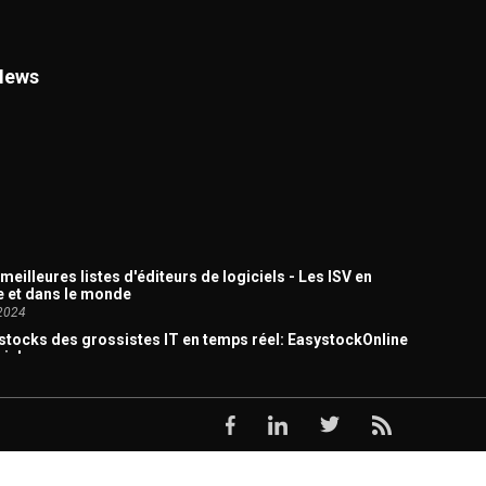
News
meilleures listes d'éditeurs de logiciels - Les ISV en
e et dans le monde
2024
stocks des grossistes IT en temps réel: EasystockOnline
rial
2023
API pour consulter / Afficher les stocks grossistes
2023
édération FRP2I et ses 200 revendeurs choisissent
Base.Biz / Easystock comme plateforme d’accès
s produits et aux disponibilités de stocks des