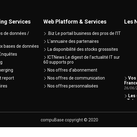
ing Services
Web Platform & Services
Les 
s de données /
.Biz Le portail business des pros de l'IT
L'annuaire des partenaires
x bases de données
La disponibilité des stocks grosssites
 Enquêtes
ICTNews Le digest de l'actualité IT sur
ng
60 supports pro
merging
Nos offres d'abonnement
Vos 
t report
Nos offres de communication
Franc
ires
Nos offres personnalisées
26/06/
Les 
- Tuto
30/08/
Les 
05/06/
compuBase copyright © 2020
La f
compu
donnée