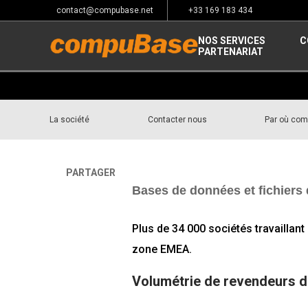
contact@compubase.net
+33 169 183 434
NOS SERVICES
C
PARTENARIAT
La société
Contacter nous
Par où co
PARTAGER
Accueil
>
Channel Consulting
Bases de données et fichiers
Plus de 34 000 sociétés travaillan
zone EMEA.
Volumétrie de revendeurs de